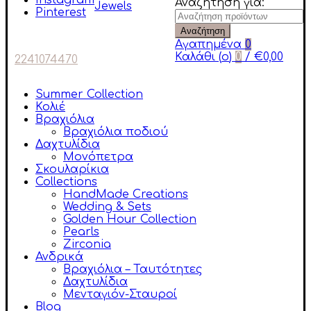
Instagram
Αναζήτηση για:
Pinterest
Αναζήτηση
Αγαπημένα
0
Καλάθι (
o
)
0
/
€
0,00
2241074470
Summer Collection
Κολιέ
Βραχιόλια
Βραχιόλια ποδιού
Δαχτυλίδια
Μονόπετρα
Σκουλαρίκια
Collections
HandMade Creations
Wedding & Sets
Golden Hour Collection
Pearls
Zirconia
Ανδρικά
Βραχιόλια – Ταυτότητες
Δαχτυλίδια
Μενταγιόν-Σταυροί
Blog