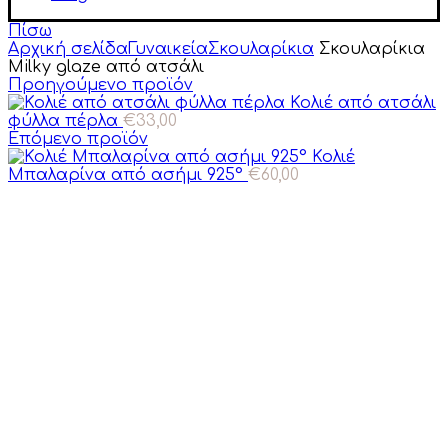
Πίσω
Αρχική σελίδα
Γυναικεία
Σκουλαρίκια
Σκουλαρίκια
Milky glaze από ατσάλι
Προηγούμενο προϊόν
Κολιέ από ατσάλι
φύλλα πέρλα
€
33,00
Επόμενο προϊόν
Κολιέ
Μπαλαρίνα από ασήμι 925°
€
60,00