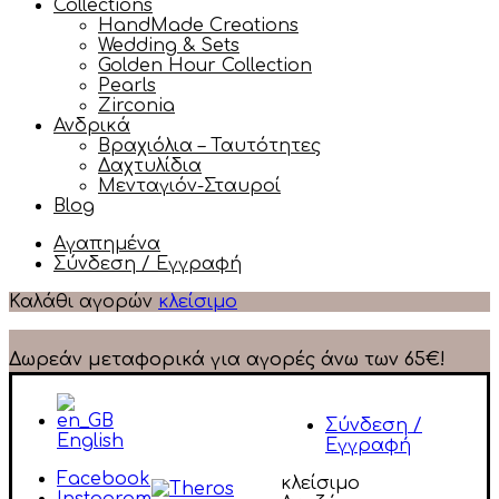
Collections
HandMade Creations
Wedding & Sets
Golden Hour Collection
Pearls
Zirconia
Ανδρικά
Βραχιόλια – Ταυτότητες
Δαχτυλίδια
Μενταγιόν-Σταυροί
Blog
Αγαπημένα
Σύνδεση / Εγγραφή
Καλάθι αγορών
κλείσιμο
Δωρεάν μεταφορικά για αγορές άνω των 65€!
Σύνδεση /
English
Εγγραφή
Facebook
κλείσιμο