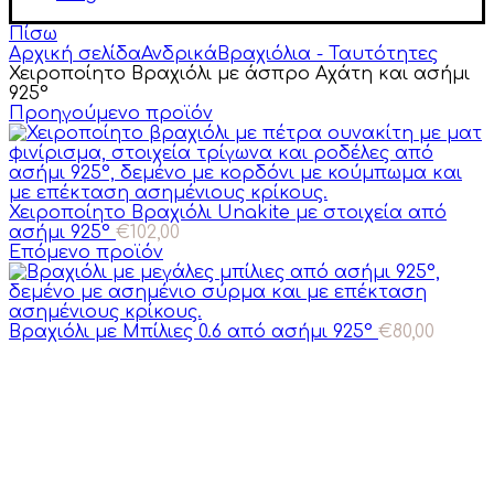
Πίσω
Αρχική σελίδα
Ανδρικά
Βραχιόλια - Ταυτότητες
Χειροποίητο Βραχιόλι με άσπρο Αχάτη και ασήμι
925°
Προηγούμενο προϊόν
Χειροποίητο Βραχιόλι Unakite με στοιχεία από
ασήμι 925°
€
102,00
Επόμενο προϊόν
Βραχιόλι με Μπίλιες 0.6 από ασήμι 925°
€
80,00