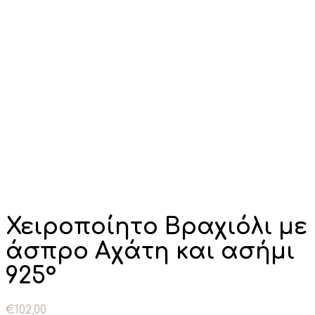
Κάντε κλικ για μεγέθυνση
Χειροποίητο Βραχιόλι με
άσπρο Αχάτη και ασήμι
925°
€
102,00