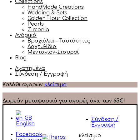
Collections
HandMade Creations
Wedding & Sets
Golden Hour Collection
Pearls
Zirconia
Ανδρικά
Βραχιόλια – Ταυτότητες
Δαχτυλίδια
Μενταγιόν-Σταυροί
Blog
Αγαπημένα
Σύνδεση / Εγγραφή
Καλάθι αγορών
κλείσιμο
Δωρεάν μεταφορικά για αγορές άνω των 65€!
Σύνδεση /
English
Εγγραφή
Facebook
κλείσιμο