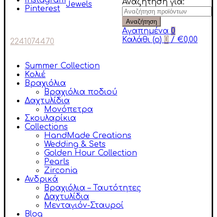
Instagram
Αναζήτηση για:
Pinterest
Αναζήτηση
Αγαπημένα
0
Καλάθι (
o
)
0
/
€
0,00
2241074470
Summer Collection
Κολιέ
Βραχιόλια
Βραχιόλια ποδιού
Δαχτυλίδια
Μονόπετρα
Σκουλαρίκια
Collections
HandMade Creations
Wedding & Sets
Golden Hour Collection
Pearls
Zirconia
Ανδρικά
Βραχιόλια – Ταυτότητες
Δαχτυλίδια
Μενταγιόν-Σταυροί
Blog