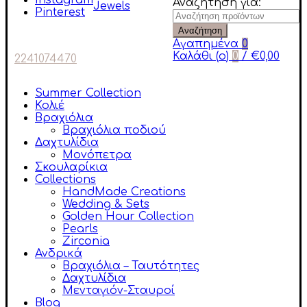
Instagram
Αναζήτηση για:
Pinterest
Αναζήτηση
Αγαπημένα
0
Καλάθι (
o
)
0
/
€
0,00
2241074470
Summer Collection
Κολιέ
Βραχιόλια
Βραχιόλια ποδιού
Δαχτυλίδια
Μονόπετρα
Σκουλαρίκια
Collections
HandMade Creations
Wedding & Sets
Golden Hour Collection
Pearls
Zirconia
Ανδρικά
Βραχιόλια – Ταυτότητες
Δαχτυλίδια
Μενταγιόν-Σταυροί
Blog