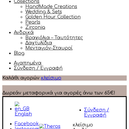
Collections
HandMade Creations
Wedding & Sets
Golden Hour Collection
Pearls
Zirconia
Ανδρικά
Βραχιόλια – Ταυτότητες
Δαχτυλίδια
Μενταγιόν-Σταυροί
Blog
Αγαπημένα
Σύνδεση / Εγγραφή
Καλάθι αγορών
κλείσιμο
Δωρεάν μεταφορικά για αγορές άνω των 65€!
Σύνδεση /
English
Εγγραφή
Facebook
κλείσιμο