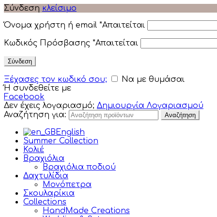
Σύνδεση
κλείσιμο
Όνομα χρήστη ή email
*
Απαιτείται
Κωδικός Πρόσβασης
*
Απαιτείται
Σύνδεση
Ξέχασες τον κωδικό σου;
Να με θυμάσαι
Ή συνδεθείτε με
Facebook
Δεν έχεις λογαριασμό;
Δημιουργία Λογαριασμού
Αναζήτηση για:
Αναζήτηση
English
Summer Collection
Κολιέ
Βραχιόλια
Βραχιόλια ποδιού
Δαχτυλίδια
Μονόπετρα
Σκουλαρίκια
Collections
HandMade Creations