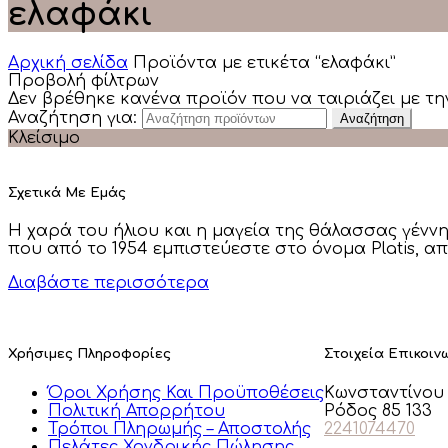
ελαφάκι
Αρχική σελίδα
Προϊόντα με ετικέτα “ελαφάκι”
Προβολή φίλτρων
Δεν βρέθηκε κανένα προϊόν που να ταιριάζει με τη
Αναζήτηση για:
Αναζήτηση
Κλείσιμο
Σχετικά Με Εμάς
Η χαρά του ήλιου και η μαγεία της θάλασσας γένν
που από το 1954 εμπιστεύεστε στο όνομα Platis, α
Διαβάστε περισσότερα
Χρήσιμες Πληροφορίες
Στοιχεία Επικοιν
Όροι Χρήσης Και Προϋποθέσεις
Κωνσταντίνου 
Πολιτική Απορρήτου
Ρόδος 85 133
Τρόποι Πληρωμής – Αποστολής
2241074470
Πελάτες Χονδρικής Πώλησης