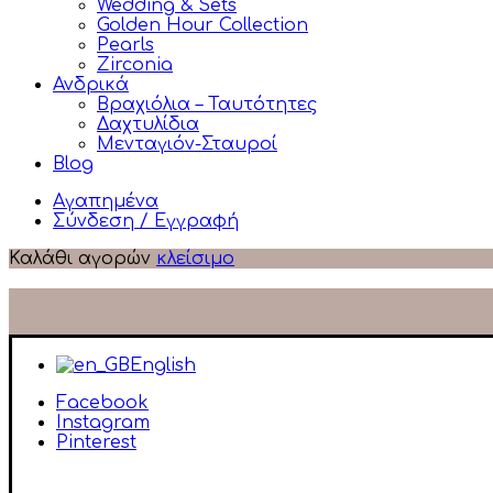
Wedding & Sets
Golden Hour Collection
Pearls
Zirconia
Ανδρικά
Βραχιόλια – Ταυτότητες
Δαχτυλίδια
Μενταγιόν-Σταυροί
Blog
Αγαπημένα
Σύνδεση / Εγγραφή
Καλάθι αγορών
κλείσιμο
English
Facebook
Instagram
Pinterest