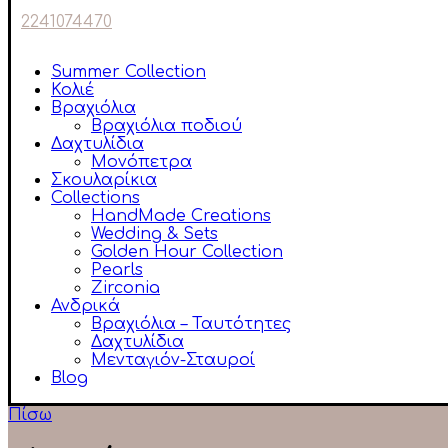
2241074470
Summer Collection
Κολιέ
Βραχιόλια
Βραχιόλια ποδιού
Δαχτυλίδια
Μονόπετρα
Σκουλαρίκια
Collections
HandMade Creations
Wedding & Sets
Golden Hour Collection
Pearls
Zirconia
Ανδρικά
Βραχιόλια – Ταυτότητες
Δαχτυλίδια
Μενταγιόν-Σταυροί
Blog
Πίσω