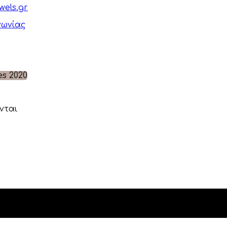
wels.gr
νωνίας
νται